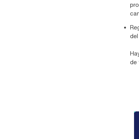
pro
can
Reg
del
Hay
de 