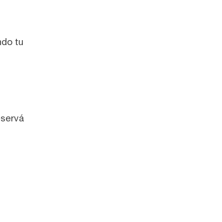
ndo tu
eservá