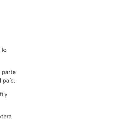
 lo
a parte
 país.
i y
etera