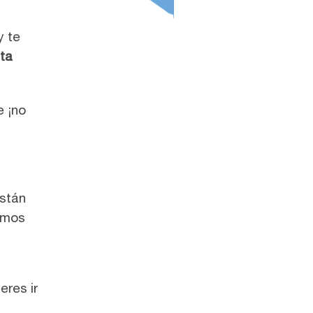
y te
ta
 ¡no
están
damos
eres ir