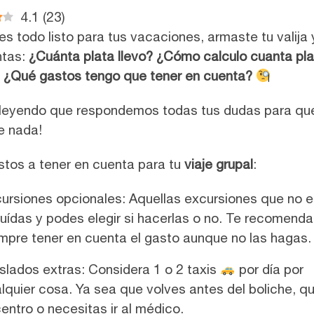
4.1
(
23
)
es todo listo para tus vacaciones, armaste tu valija 
ntas:
¿Cuánta plata llevo?
¿Cómo calculo cuanta pla
? ¿Qué gastos tengo que tener en cuenta?
leyendo que respondemos todas tus dudas para que
te nada!
tos a tener en cuenta para tu
viaje grupal
:
ursiones opcionales: Aquellas excursiones que no 
luídas y podes elegir si hacerlas o no. Te recomen
mpre tener en cuenta el gasto aunque no las hagas.
slados extras: Considera 1 o 2 taxis
por día por
lquier cosa. Ya sea que volves antes del boliche, qu
centro o necesitas ir al médico.