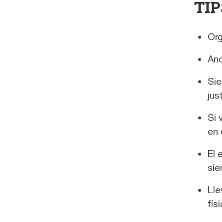
TIP
Org
Ano
Sie
jus
Si 
en 
El 
sie
Lle
fís