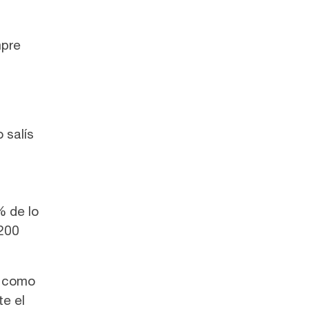
mpre
 salís
 de lo
1200
s como
te el