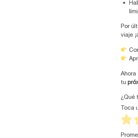
Hab
lím
Por úl
viaje 
Con
Apr
Ahora 
tu
pró
¿Qué t
Toca u
Prome