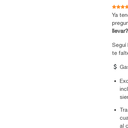
Ya ten
pregu
llevar
Seguí 
te fal
Gas
Exc
inc
sie
Tra
cua
al 