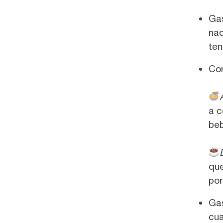
Gas
nac
ten
Co
a c
be
que
por
Gas
cua