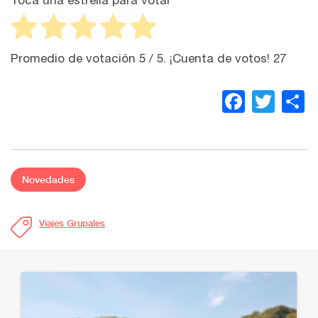
Promedio de votación
5
/ 5. ¡Cuenta de votos!
27
Faceb
Twit
C
Novedades
Viajes Grupales