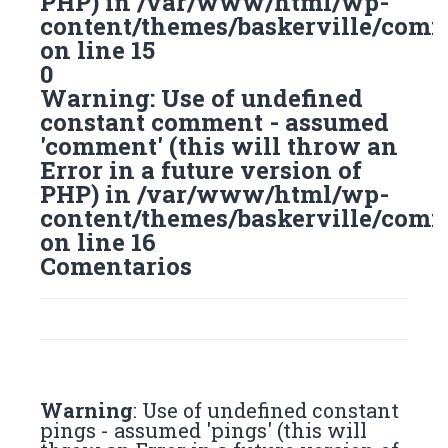
PHP) in
/var/www/html/wp-
content/themes/baskerville/com
on line
15
0
Warning
: Use of undefined
constant comment - assumed
'comment' (this will throw an
Error in a future version of
PHP) in
/var/www/html/wp-
content/themes/baskerville/com
on line
16
Comentarios
Warning
: Use of undefined constant
pings - assumed 'pings' (this will