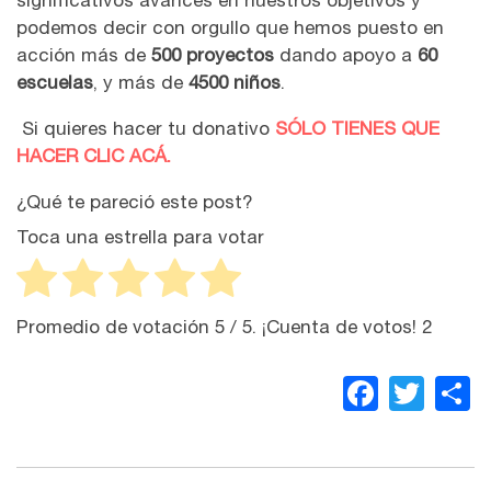
significativos avances en nuestros objetivos y
podemos decir con orgullo que hemos puesto en
acción más de
500 proyectos
dando apoyo a
60
escuelas
, y más de
4500 niños
.
Si quieres hacer tu donativo
SÓLO TIENES QUE
HACER CLIC ACÁ.
¿Qué te pareció este post?
Toca una estrella para votar
Promedio de votación
5
/ 5. ¡Cuenta de votos!
2
Faceb
Twit
C