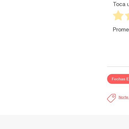
Toca u
Prome
Fechas E
Norte