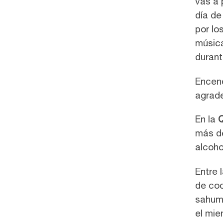
vas a 
día de
por lo
música
durant
Encend
agrade
En la
más de
alcoho
Entre 
de coc
sahume
el mie