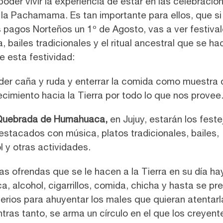
poder vivir la experiencia de estar en las celebracio
 la Pachamama. Es tan importante para ellos, que s
s pagos Norteños un 1º de Agosto, vas a ver festiva
, bailes tradicionales y el ritual ancestral que se ha
e esta festividad:
er caña y ruda y enterrar la comida como muestra 
cimiento hacia la Tierra por todo lo que nos provee
Quebrada de Humahuaca,
en Jujuy, estarán los feste
stacados con música, platos tradicionales, bailes,
l y otras actividades.
las ofrendas que se le hacen a la Tierra en su día ha
a, alcohol, cigarrillos, comida, chicha y hasta se pr
rios para ahuyentar los males que quieran atentarl
ntras tanto, se arma un círculo en el que los creyent