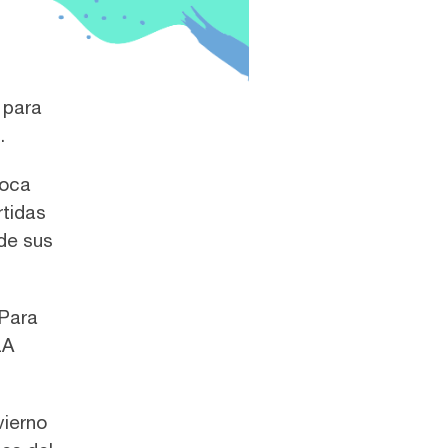
 para
.
poca
rtidas
de sus
 Para
LA
vierno