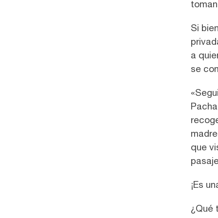
toman 
Si bie
privad
a quie
se com
«Segui
Pacham
recoge
madre
que vi
pasaje
¡Es un
¿Qué t