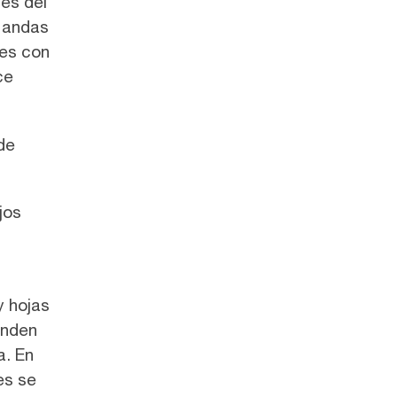
nes del
i andas
les con
ce
de
.
jos
y hojas
enden
a. En
es se