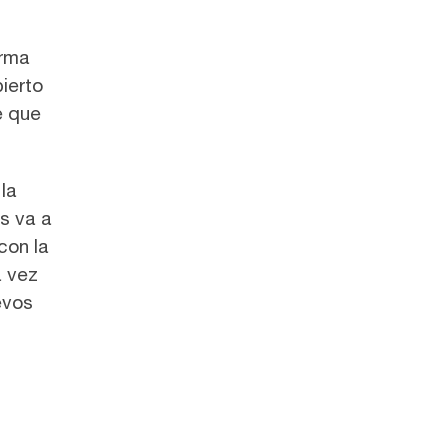
orma
ierto
e que
la
s va a
con la
 vez
evos