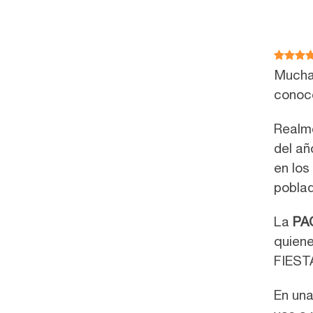
Muchas
conoce
Realme
del añ
en los
poblad
La
PA
quiene
FIEST
En una