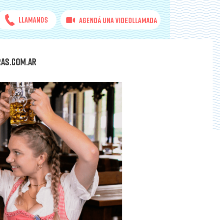
Llamanos
Agendá una videollamada
RAS.COM.AR