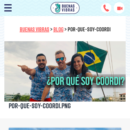
BUENAS VIBRAS
>
BLOG
>
POR-QUE-SOY-COORDI
por-que-soy-coordi.png