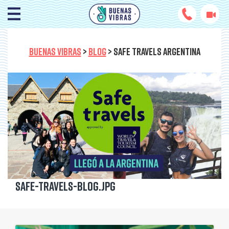
BUENAS VIBRAS
>
BLOG
>
SAFE TRAVELS ARGENTINA
safe-travels-blog.jpg