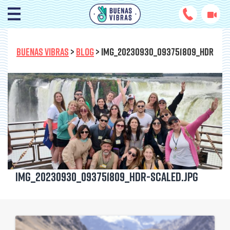
BUENAS VIBRAS
>
BLOG
>
IMG_20230930_093751809_HDR
IMG_20230930_093751809_HDR-scaled.jpg