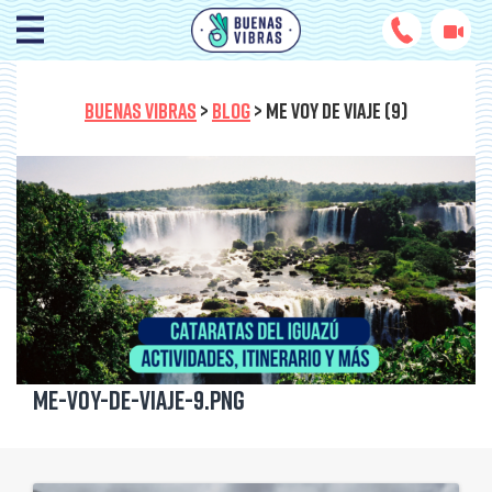
BUENAS VIBRAS
>
BLOG
>
ME VOY DE VIAJE (9)
Me-voy-de-viaje-9.png